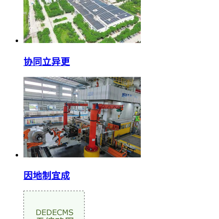
协同立异更
因地制宜成