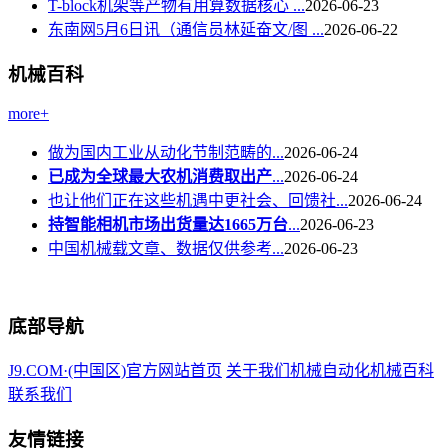
T-block机架等产物有用算数据核心 ...
2026-06-23
东南网5月6日讯（通信员林延奋文/图 ...
2026-06-22
机械百科
more+
做为国内工业从动化节制范畴的...
2026-06-24
已成为全球最大农机消费取出产
...
2026-06-24
也让他们正在这些机遇中更社会、回馈社...
2026-06-24
持智能相机市场出货量达1665万台
...
2026-06-23
中国机械载文章、数据仅供参考...
2026-06-23
底部导航
J9.COM·(中国区)官方网站首页
关于我们
机械自动化
机械百科
联系我们
友情链接