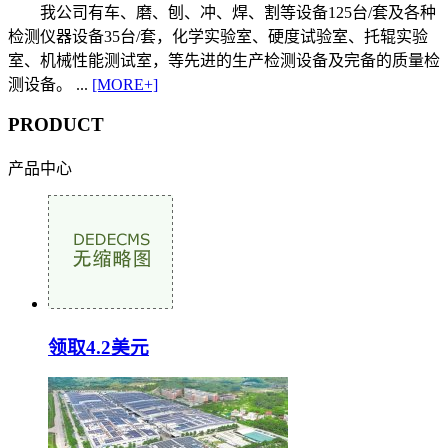
我公司有车、磨、刨、冲、焊、割等设备125台/套及各种
检测仪器设备35台/套，化学实验室、硬度试验室、托辊实验
室、机械性能测试室，等先进的生产检测设备及完备的质量检
测设备。 ...
[MORE+]
PRODUCT
产品中心
领取4.2美元