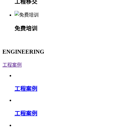
工程移交
免费培训
ENGINEERING
工程案例
工程案例
工程案例